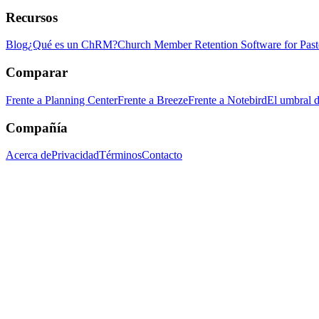
Recursos
Blog
¿Qué es un ChRM?
Church Member Retention Software for Past
Comparar
Frente a Planning Center
Frente a Breeze
Frente a Notebird
El umbral d
Compañía
Acerca de
Privacidad
Términos
Contacto