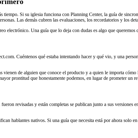
 primero
tiempo. Si su iglesia funciona con Planning Center, la guía de sincroni
rsonas. Las demás cubren las evaluaciones, los recordatorios y los deta
orreo electrónico. Una guía que lo deja con dudas es algo que queremos 
.com. Cuéntenos qué estaba intentando hacer y qué vio, y una persona l
stas vienen de alguien que conoce el producto y a quien le importa cómo 
 mayor prontitud que honestamente podemos, en lugar de prometer un r
 fueron revisadas y están completas se publican junto a sus versiones e
fican hablantes nativos. Si una guía que necesita está por ahora solo en