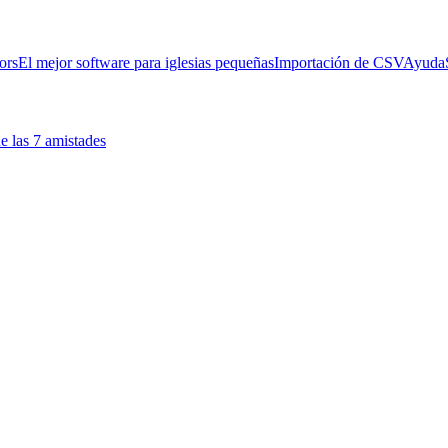
ors
El mejor software para iglesias pequeñas
Importación de CSV
Ayuda
e las 7 amistades