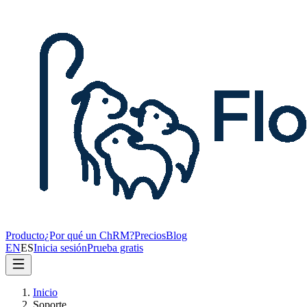
Producto
¿Por qué un ChRM?
Precios
Blog
EN
ES
Inicia sesión
Prueba gratis
Inicio
Soporte