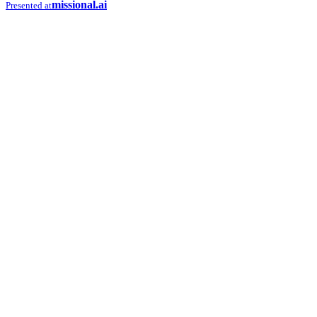
missional.ai
Presented at