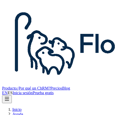
Producto
¿Por qué un ChRM?
Precios
Blog
EN
ES
Inicia sesión
Prueba gratis
Inicio
Ayuda