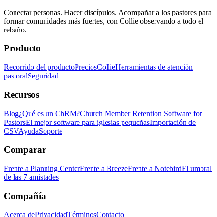
Conectar personas. Hacer discípulos. Acompañar a los pastores para
formar comunidades más fuertes, con Collie observando a todo el
rebaño.
Producto
Recorrido del producto
Precios
Collie
Herramientas de atención
pastoral
Seguridad
Recursos
Blog
¿Qué es un ChRM?
Church Member Retention Software for
Pastors
El mejor software para iglesias pequeñas
Importación de
CSV
Ayuda
Soporte
Comparar
Frente a Planning Center
Frente a Breeze
Frente a Notebird
El umbral
de las 7 amistades
Compañía
Acerca de
Privacidad
Términos
Contacto