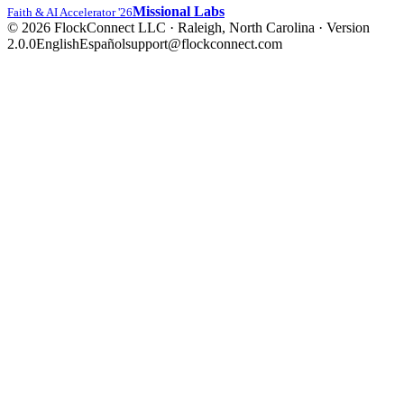
Missional Labs
Faith & AI Accelerator '26
© 2026 FlockConnect LLC · Raleigh, North Carolina
·
Version
2.0.0
English
Español
support@flockconnect.com