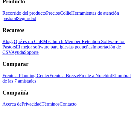
Producto
Recorrido del producto
Precios
Collie
Herramientas de atención
pastoral
Seguridad
Recursos
Blog
¿Qué es un ChRM?
Church Member Retention Software for
Pastors
El mejor software para iglesias pequeñas
Importación de
CSV
Ayuda
Soporte
Comparar
Frente a Planning Center
Frente a Breeze
Frente a Notebird
El umbral
de las 7 amistades
Compañía
Acerca de
Privacidad
Términos
Contacto