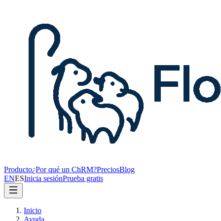
Producto
¿Por qué un ChRM?
Precios
Blog
EN
ES
Inicia sesión
Prueba gratis
Inicio
Ayuda