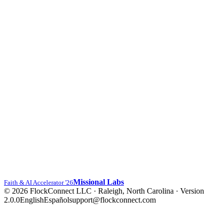
Missional Labs
Faith & AI Accelerator '26
© 2026 FlockConnect LLC · Raleigh, North Carolina
·
Version
2.0.0
English
Español
support@flockconnect.com