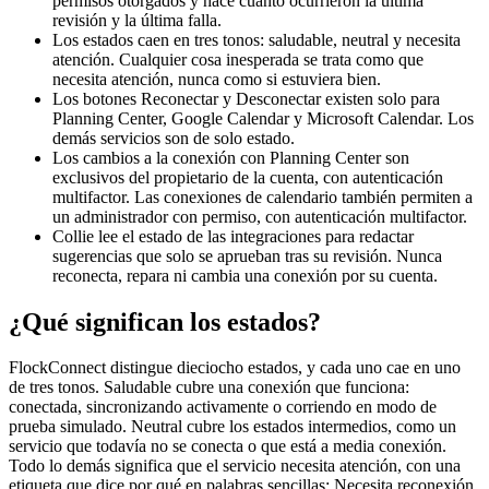
permisos otorgados y hace cuánto ocurrieron la última
revisión y la última falla.
Los estados caen en tres tonos: saludable, neutral y necesita
atención. Cualquier cosa inesperada se trata como que
necesita atención, nunca como si estuviera bien.
Los botones Reconectar y Desconectar existen solo para
Planning Center, Google Calendar y Microsoft Calendar. Los
demás servicios son de solo estado.
Los cambios a la conexión con Planning Center son
exclusivos del propietario de la cuenta, con autenticación
multifactor. Las conexiones de calendario también permiten a
un administrador con permiso, con autenticación multifactor.
Collie lee el estado de las integraciones para redactar
sugerencias que solo se aprueban tras su revisión. Nunca
reconecta, repara ni cambia una conexión por su cuenta.
¿Qué significan los estados?
FlockConnect distingue dieciocho estados, y cada uno cae en uno
de tres tonos. Saludable cubre una conexión que funciona:
conectada, sincronizando activamente o corriendo en modo de
prueba simulado. Neutral cubre los estados intermedios, como un
servicio que todavía no se conecta o que está a media conexión.
Todo lo demás significa que el servicio necesita atención, con una
etiqueta que dice por qué en palabras sencillas: Necesita reconexión,