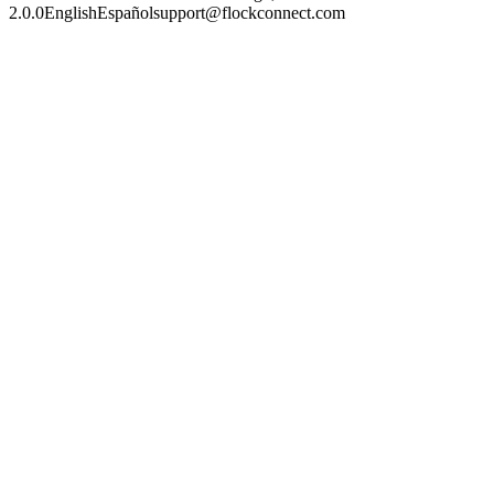
2.0.0
English
Español
support@flockconnect.com