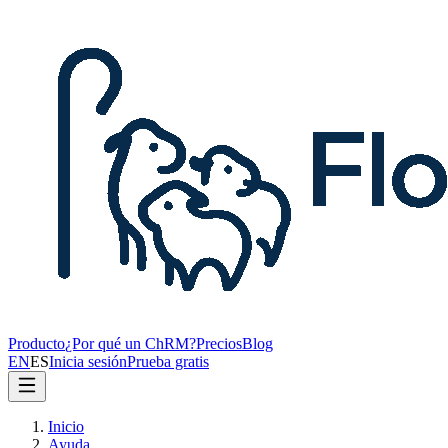
Producto
¿Por qué un ChRM?
Precios
Blog
EN
ES
Inicia sesión
Prueba gratis
Inicio
Ayuda