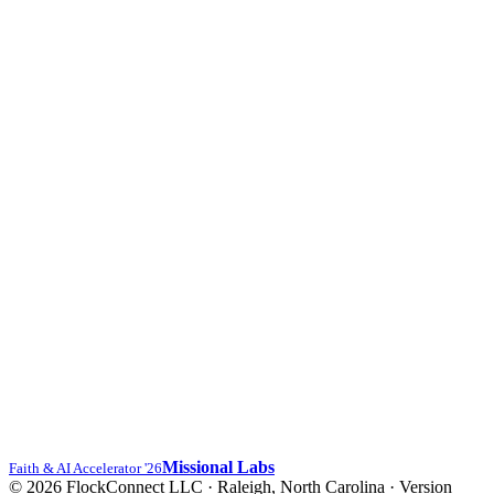
Missional Labs
Faith & AI Accelerator '26
© 2026 FlockConnect LLC · Raleigh, North Carolina
·
Version