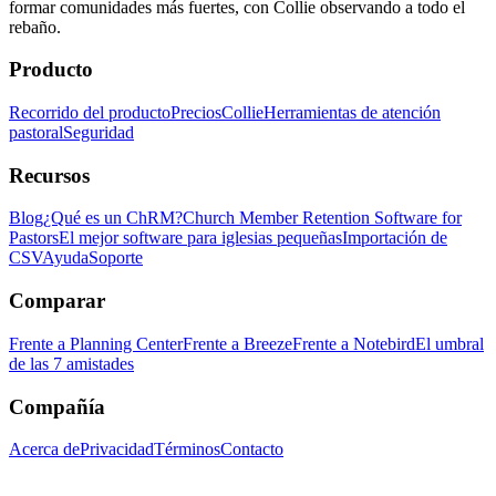
formar comunidades más fuertes, con Collie observando a todo el
rebaño.
Producto
Recorrido del producto
Precios
Collie
Herramientas de atención
pastoral
Seguridad
Recursos
Blog
¿Qué es un ChRM?
Church Member Retention Software for
Pastors
El mejor software para iglesias pequeñas
Importación de
CSV
Ayuda
Soporte
Comparar
Frente a Planning Center
Frente a Breeze
Frente a Notebird
El umbral
de las 7 amistades
Compañía
Acerca de
Privacidad
Términos
Contacto