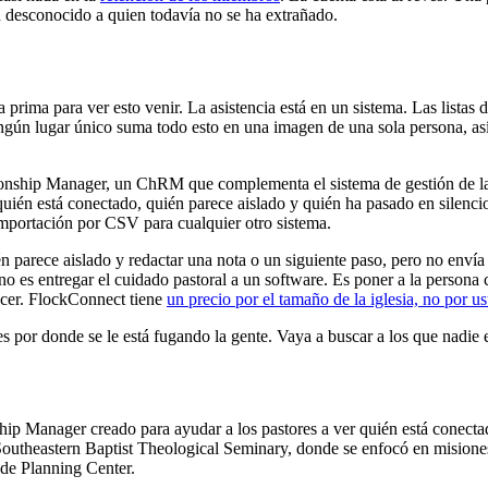
n desconocido a quien todavía no se ha extrañado.
ria prima para ver esto venir. La asistencia está en un sistema. Las list
ngún lugar único suma todo esto en una imagen de una sola persona, así
nship Manager, un ChRM que complementa el sistema de gestión de la ig
: quién está conectado, quién parece aislado y quién ha pasado en silen
mportación por CSV para cualquier otro sistema.
én parece aislado y redactar una nota o un siguiente paso, pero no envía
o es entregar el cuidado pastoral a un software. Es poner a la persona 
acer. FlockConnect tiene
un precio por el tamaño de la iglesia, no por u
 por donde se le está fugando la gente. Vaya a buscar a los que nadie e
ip Manager creado para ayudar a los pastores a ver quién está conecta
l Southeastern Baptist Theological Seminary, donde se enfocó en misione
 de Planning Center.