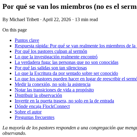
Por qué se van los miembros (no es el ser
By
Michael Tribett
·
April 22, 2026
·
13 min read
On this page
Puntos clave
Respuesta rápida: Por qué se van realmente los miembros de la 
Por qué los pastores culpan al sermón
Lo que la investigación realmente encontró
La verdadera fuga: las personas que no son conocidas
Por qué las salidas son tan silenciosas
Lo que la Escritura da por sentado sobre ser conocido
Lo que los pastores pueden hacer en lugar de reescribir el serm
Medir la conexión, no solo la asistencia
Notar las transiciones de vida a propósito
Distribuir la observación
Invertir en la puerta trasera, no solo en la de entrada
Dónde encaja FlockConnect
Sobre el autor
Preguntas frecuentes
La mayoría de los pastores responden a una congregación que mengua 
observando.