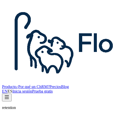
Producto
¿Por qué un ChRM?
Precios
Blog
EN
ES
Inicia sesión
Prueba gratis
retention