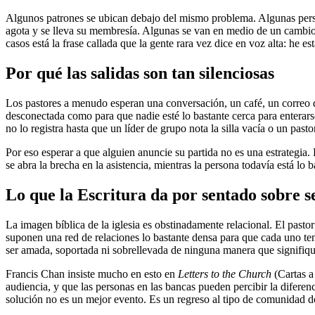
Algunos patrones se ubican debajo del mismo problema. Algunas persona
agota y se lleva su membresía. Algunas se van en medio de un cambio 
casos está la frase callada que la gente rara vez dice en voz alta: he 
Por qué las salidas son tan silenciosas
Los pastores a menudo esperan una conversación, un café, un correo q
desconectada como para que nadie esté lo bastante cerca para enterars
no lo registra hasta que un líder de grupo nota la silla vacía o un past
Por eso esperar a que alguien anuncie su partida no es una estrategia.
se abra la brecha en la asistencia, mientras la persona todavía está lo b
Lo que la Escritura da por sentado sobre s
La imagen bíblica de la iglesia es obstinadamente relacional. El pas
suponen una red de relaciones lo bastante densa para que cada uno ten
ser amada, soportada ni sobrellevada de ninguna manera que signifique
Francis Chan insiste mucho en esto en
Letters to the Church
(Cartas a
audiencia, y que las personas en las bancas pueden percibir la difere
solución no es un mejor evento. Es un regreso al tipo de comunidad don