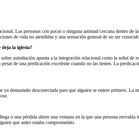
elacional. Las personas con pocas o ninguna amistad cercana dentro de la
nsiciones de vida no atendidas y una sensación general de no ser conoci
deja la iglesia?
sobre asimilación apunta a la integración relacional como la señal de 
a pesar de una predicación excelente cuando no las tienen. La predicaci
ar ya demasiado desconectada para que alguien se entere primero. La ma
dose.
?
ega o una pérdida abren una ventana en la que una persona reevalúa to
alguien que antes estaba comprometido.