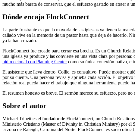
mucho más barata de conservar, que el esfuerzo gastado en atraer a u
Dónde encaja FlockConnect
La parte frustrante es que la mayoría de las iglesias ya tienen la mate
callado vive en la memoria de un pastor hasta que deja de hacerlo. Ni
ya la han cruzado.
FlockConnect fue creado para cerrar esa brecha. Es un Church Relatio
una iglesia ya produce y las convierte en una vista clara por persona
bidireccional con Planning Center
como su única conexión nativa, e i
El asistente que lleva dentro, Collie, es consultivo. Puede mostrar qui
por su cuenta. Una persona revisa y aprueba cada acción. El objetivo n
relación real pueda hacer el trabajo que ninguna herramienta puede h
El resumen honesto es breve. El sermón merece su esfuerzo, pero no es
Sobre el autor
Michael Tribett es el fundador de FlockConnect, un Church Relationsh
Ministerio Cristiano (Master of Divinity in Christian Ministry) por e
la zona de Raleigh, Carolina del Norte. FlockConnect es socio oficial