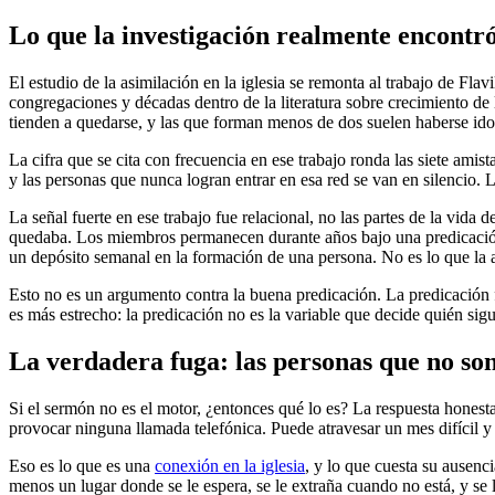
Lo que la investigación realmente encontr
El estudio de la asimilación en la iglesia se remonta al trabajo de Fl
congregaciones y décadas dentro de la literatura sobre crecimiento de 
tienden a quedarse, y las que forman menos de dos suelen haberse ido
La cifra que se cita con frecuencia en ese trabajo ronda las siete amis
y las personas que nunca logran entrar en esa red se van en silencio.
La señal fuerte en ese trabajo fue relacional, no las partes de la vida
quedaba. Los miembros permanecen durante años bajo una predicación 
un depósito semanal en la formación de una persona. No es lo que la a
Esto no es un argumento contra la buena predicación. La predicación f
es más estrecho: la predicación no es la variable que decide quién sig
La verdadera fuga: las personas que no so
Si el sermón no es el motor, ¿entonces qué lo es? La respuesta honesta
provocar ninguna llamada telefónica. Puede atravesar un mes difícil y
Eso es lo que es una
conexión en la iglesia
, y lo que cuesta su ausenc
menos un lugar donde se le espera, se le extraña cuando no está, y se l