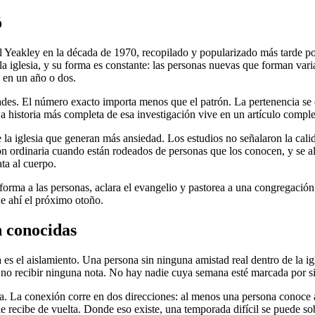
ó
avil Yeakley en la década de 1970, recopilado y popularizado más tarde p
la iglesia, y su forma es constante: las personas nuevas que forman varia
 en un año o dos.
tades. El número exacto importa menos que el patrón. La pertenencia se co
 La historia más completa de esa investigación vive en un artículo comp
 de la iglesia que generan más ansiedad. Los estudios no señalaron la cal
ordinaria cuando están rodeados de personas que los conocen, y se alej
ta al cuerpo.
orma a las personas, aclara el evangelio y pastorea a una congregación 
ue ahí el próximo otoño.
n conocidas
 es el aislamiento. Una persona sin ninguna amistad real dentro de la ig
 no recibir ninguna nota. No hay nadie cuya semana esté marcada por si
ia. La conexión corre en dos direcciones: al menos una persona conoce a 
e recibe de vuelta. Donde eso existe, una temporada difícil se puede sobr