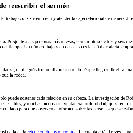
de reescribir el sermón
l trabajo consiste en medir y atender la capa relacional de manera direct
ido. Pregunte a las personas más nuevas, con un ritmo de tres y seis me
rgo del tiempo. Un número bajo y en descenso es la señal de alerta tempra
mudanza, un diagnóstico, un divorcio o un bebé que llega y dirigir a un
o que la rodea.
olo puede sostener cada relación en su cabeza. La investigación de Ro
nes estables, y muchas menos con verdadera profundidad, quizá entre ci
e cuidado para que observen e informen sobre las personas que se están 
casi nada en la
retención de los miembros
. La cuenta está al revés. Una