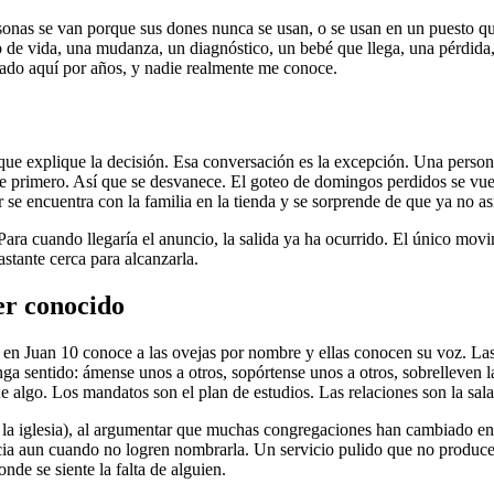
s se van porque sus dones nunca se usan, o se usan en un puesto que se
de vida, una mudanza, un diagnóstico, un bebé que llega, una pérdida,
estado aquí por años, y nadie realmente me conoce.
ue explique la decisión. Esa conversación es la excepción. Una persona 
e primero. Así que se desvanece. El goteo de domingos perdidos se vuel
or se encuentra con la familia en la tienda y se sorprende de que ya no as
 Para cuando llegaría el anuncio, la salida ya ha ocurrido. El único movi
astante cerca para alcanzarla.
er conocido
tor en Juan 10 conoce a las ovejas por nombre y ellas conocen su voz. 
ga sentido: ámense unos a otros, sopórtense unos a otros, sobrelleven l
 algo. Los mandatos son el plan de estudios. Las relaciones son la sal
 la iglesia), al argumentar que muchas congregaciones han cambiado en 
ncia aun cuando no logren nombrarla. Un servicio pulido que no produce 
de se siente la falta de alguien.