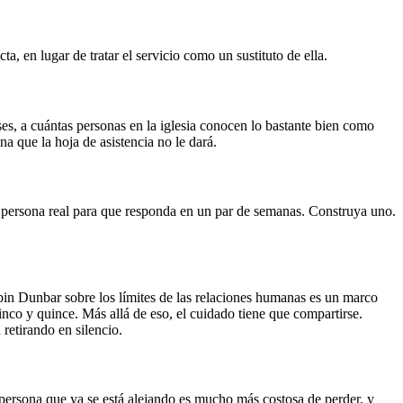
a, en lugar de tratar el servicio como un sustituto de ella.
ses, a cuántas personas en la iglesia conocen lo bastante bien como
na que la hoja de asistencia no le dará.
a persona real para que responda en un par de semanas. Construya uno.
bin Dunbar sobre los límites de las relaciones humanas es un marco
nco y quince. Más allá de eso, el cuidado tiene que compartirse.
retirando en silencio.
 persona que ya se está alejando es mucho más costosa de perder, y