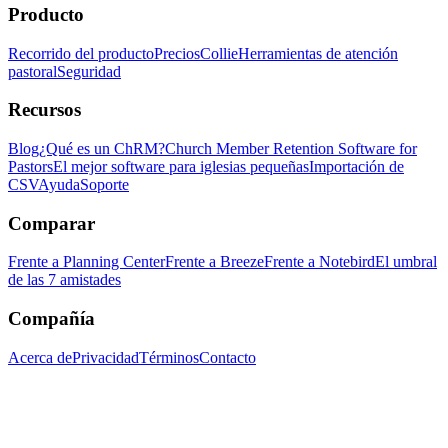
Producto
Recorrido del producto
Precios
Collie
Herramientas de atención
pastoral
Seguridad
Recursos
Blog
¿Qué es un ChRM?
Church Member Retention Software for
Pastors
El mejor software para iglesias pequeñas
Importación de
CSV
Ayuda
Soporte
Comparar
Frente a Planning Center
Frente a Breeze
Frente a Notebird
El umbral
de las 7 amistades
Compañía
Acerca de
Privacidad
Términos
Contacto