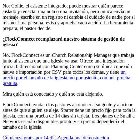
No. Collie, el asistente integrado, puede mostrar quién parece
aislado y redactar una nota o una invitación, pero nunca envía un
mensaje, escribe en un registro ni cambia el cuidado de nadie por sí
mismo. Una persona revisa y aprueba cada acción. La herramienta
prepara; el pastor decide.
¿FlockConnect reemplazará nuestro sistema de gestión de
iglesia?
No. FlockConnect es un Church Relationship Manager que trabaja
junto al sistema que una iglesia ya usa. Ofrece una integración
oficial bidireccional con Planning Center como su única conexión
nativa e importación por CSV para todos los demás, y tiene
un
precio por el tamaño de la iglesia, no por asiento, con una prueba
gratuita
.
Mira quién está conectado y quién se está alejando.
FlockConnect ayuda a los pastores a conocer a su gente y a actuar
antes de que alguien se aleje. Starter tiene un precio fijo para toda la
iglesia, con una prueba de 14 días sin tarjeta. Los planes de Small a
Network estarán disponibles pronto y su precio dependerá del
tamaño de la iglesia.
Comienza gratis por 14 días
Agenda una demostración