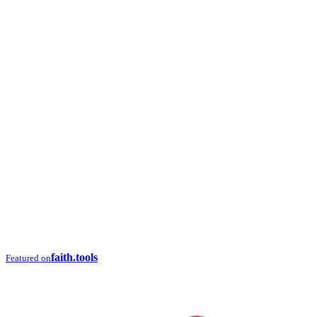
faith.tools
Featured on