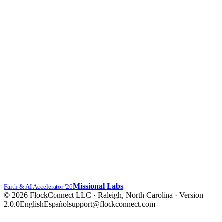
Missional Labs
Faith & AI Accelerator '26
© 2026 FlockConnect LLC · Raleigh, North Carolina
·
Version
2.0.0
English
Español
support@flockconnect.com