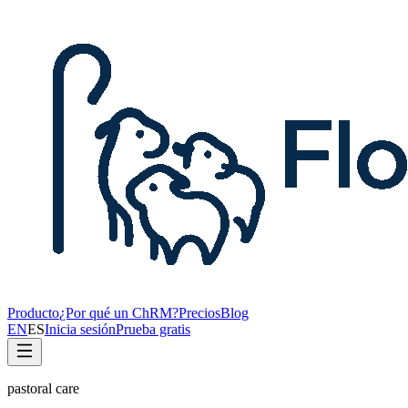
Producto
¿Por qué un ChRM?
Precios
Blog
EN
ES
Inicia sesión
Prueba gratis
pastoral care