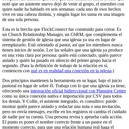
notó que un asistente nuevo dejó de venir al grupo, el miembro con
quien nadie ha hablado en seis semanas: cada uno de esos hechos
vive en una cabeza distinta, y ningún lugar los suma en una imagen
de una sola persona.
Esta es la brecha que FlockConnect fue construido para cerrar. Es
un Church Relationship Manager, un ChRM, que complementa el
sistema de gestión de iglesia que una iglesia ya usa en lugar de
reemplazarlo. Está orientado al pastor, así que los miembros nunca
tienen inicios de sesión. Lee las señales que una iglesia ya produce
en una vista clara por persona: quién está conectado, quién parece
aislado y quién ha pasado en silencio del primer grupo hacia el
segundo. (Para la definición de trabajo de la relación en sí,
comiencen con
qué es en realidad una conexión en la iglesia
.)
Dos principios mantienen la herramienta en su lugar, bajo el juicio
pastoral en lugar de sobre él. Trabaja con lo que una iglesia ya tiene,
ofreciendo una
integración oficial bidireccional con Planning Center
como su única conexión nativa e importación por CSV para todos
los demás. Y Collie, el asistente integrado, es consultivo: puede
mostrar quién parece aislado y redactar una nota o una invitación,
pero no envía mensajes, escribe en los registros ni cambia el cuidado
de nadie por su cuenta. Una persona revisa y aprueba cada acción.
El punto es poner el nombre correcto frente a un pastor en el
momento correcto, para que una relación humana real haga el