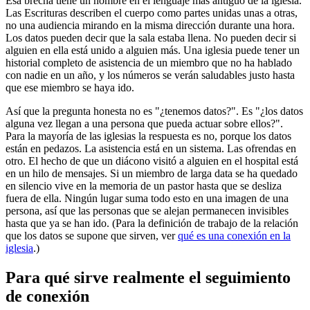
Esa brecha tiene un nombre en el lenguaje más antiguo de la iglesia.
Las Escrituras describen el cuerpo como partes unidas unas a otras,
no una audiencia mirando en la misma dirección durante una hora.
Los datos pueden decir que la sala estaba llena. No pueden decir si
alguien en ella está unido a alguien más. Una iglesia puede tener un
historial completo de asistencia de un miembro que no ha hablado
con nadie en un año, y los números se verán saludables justo hasta
que ese miembro se haya ido.
Así que la pregunta honesta no es "¿tenemos datos?". Es "¿los datos
alguna vez llegan a una persona que pueda actuar sobre ellos?".
Para la mayoría de las iglesias la respuesta es no, porque los datos
están en pedazos. La asistencia está en un sistema. Las ofrendas en
otro. El hecho de que un diácono visitó a alguien en el hospital está
en un hilo de mensajes. Si un miembro de larga data se ha quedado
en silencio vive en la memoria de un pastor hasta que se desliza
fuera de ella. Ningún lugar suma todo esto en una imagen de una
persona, así que las personas que se alejan permanecen invisibles
hasta que ya se han ido. (Para la definición de trabajo de la relación
que los datos se supone que sirven, ver
qué es una conexión en la
iglesia
.)
Para qué sirve realmente el seguimiento
de conexión