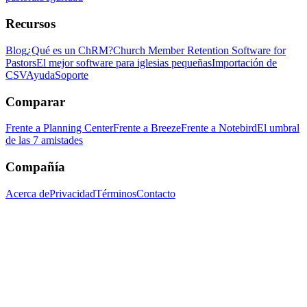
Recursos
Blog
¿Qué es un ChRM?
Church Member Retention Software for
Pastors
El mejor software para iglesias pequeñas
Importación de
CSV
Ayuda
Soporte
Comparar
Frente a Planning Center
Frente a Breeze
Frente a Notebird
El umbral
de las 7 amistades
Compañía
Acerca de
Privacidad
Términos
Contacto