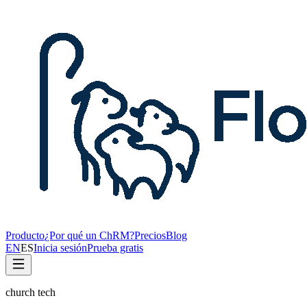
Producto
¿Por qué un ChRM?
Precios
Blog
EN
ES
Inicia sesión
Prueba gratis
church tech