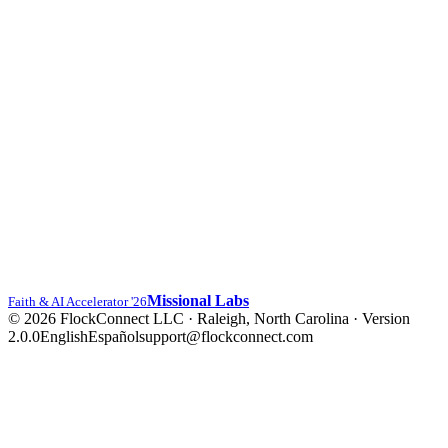
Missional Labs
Faith & AI Accelerator '26
© 2026 FlockConnect LLC · Raleigh, North Carolina
·
Version
2.0.0
English
Español
support@flockconnect.com