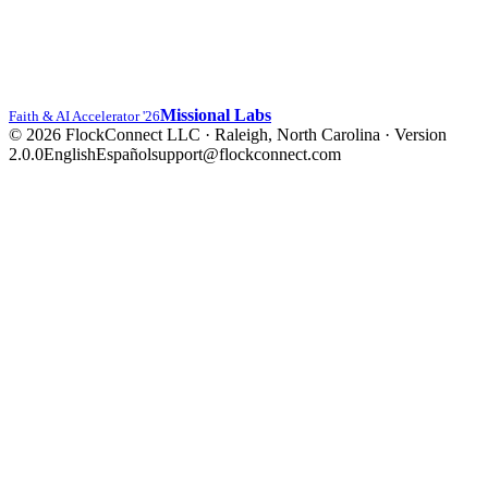
Missional Labs
Faith & AI Accelerator '26
© 2026 FlockConnect LLC · Raleigh, North Carolina
·
Version
2.0.0
English
Español
support@flockconnect.com