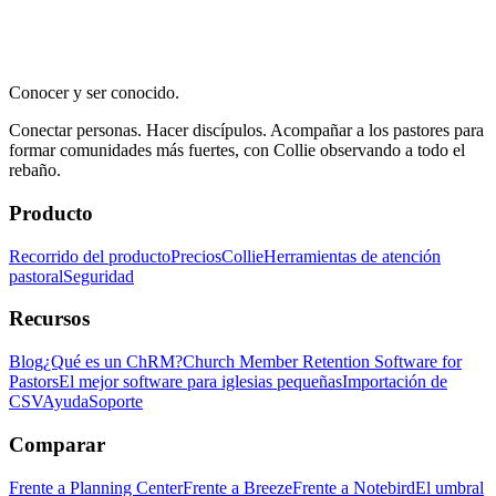
Conocer y ser conocido.
Conectar personas. Hacer discípulos. Acompañar a los pastores para
formar comunidades más fuertes, con Collie observando a todo el
rebaño.
Producto
Recorrido del producto
Precios
Collie
Herramientas de atención
pastoral
Seguridad
Recursos
Blog
¿Qué es un ChRM?
Church Member Retention Software for
Pastors
El mejor software para iglesias pequeñas
Importación de
CSV
Ayuda
Soporte
Comparar
Frente a Planning Center
Frente a Breeze
Frente a Notebird
El umbral