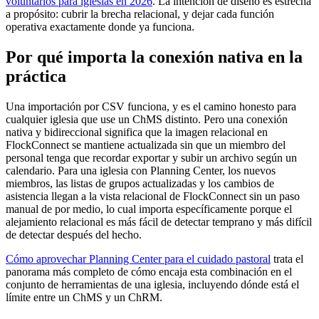
voluntarios para iglesias en 2026
. La intención de diseño es estrecha
a propósito: cubrir la brecha relacional, y dejar cada función
operativa exactamente donde ya funciona.
Por qué importa la conexión nativa en la
práctica
Una importación por CSV funciona, y es el camino honesto para
cualquier iglesia que use un ChMS distinto. Pero una conexión
nativa y bidireccional significa que la imagen relacional en
FlockConnect se mantiene actualizada sin que un miembro del
personal tenga que recordar exportar y subir un archivo según un
calendario. Para una iglesia con Planning Center, los nuevos
miembros, las listas de grupos actualizadas y los cambios de
asistencia llegan a la vista relacional de FlockConnect sin un paso
manual de por medio, lo cual importa específicamente porque el
alejamiento relacional es más fácil de detectar temprano y más difícil
de detectar después del hecho.
Cómo aprovechar Planning Center para el cuidado pastoral
trata el
panorama más completo de cómo encaja esta combinación en el
conjunto de herramientas de una iglesia, incluyendo dónde está el
límite entre un ChMS y un ChRM.