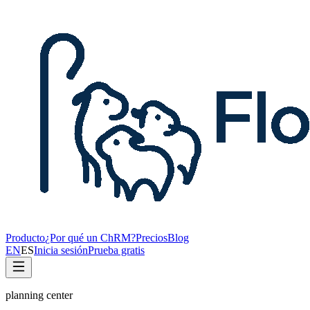
Producto
¿Por qué un ChRM?
Precios
Blog
EN
ES
Inicia sesión
Prueba gratis
planning center