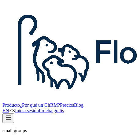
Producto
¿Por qué un ChRM?
Precios
Blog
EN
ES
Inicia sesión
Prueba gratis
small groups