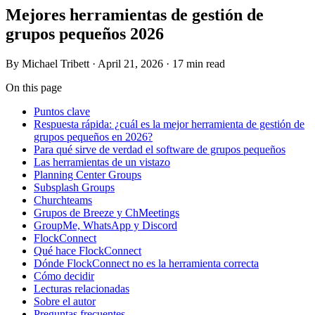
Mejores herramientas de gestión de
grupos pequeños 2026
By
Michael Tribett
·
April 21, 2026
·
17 min read
On this page
Puntos clave
Respuesta rápida: ¿cuál es la mejor herramienta de gestión de
grupos pequeños en 2026?
Para qué sirve de verdad el software de grupos pequeños
Las herramientas de un vistazo
Planning Center Groups
Subsplash Groups
Churchteams
Grupos de Breeze y ChMeetings
GroupMe, WhatsApp y Discord
FlockConnect
Qué hace FlockConnect
Dónde FlockConnect no es la herramienta correcta
Cómo decidir
Lecturas relacionadas
Sobre el autor
Preguntas frecuentes