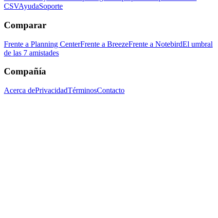
CSV
Ayuda
Soporte
Comparar
Frente a Planning Center
Frente a Breeze
Frente a Notebird
El umbral
de las 7 amistades
Compañía
Acerca de
Privacidad
Términos
Contacto