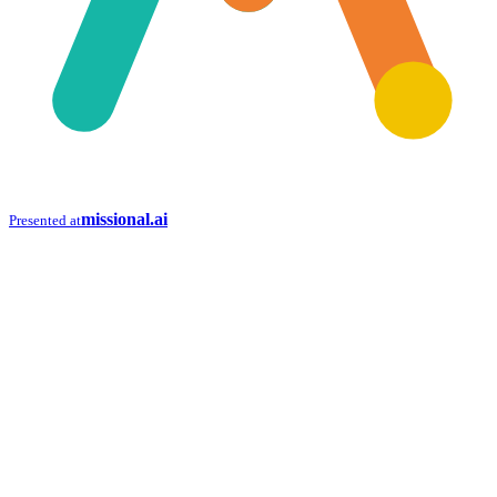
missional.ai
Presented at