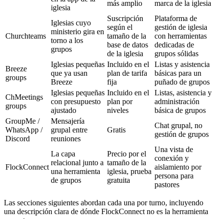
más amplio
marca de la iglesia
iglesia
Suscripción
Plataforma de
Iglesias cuyo
según el
gestión de iglesia
ministerio gira en
Churchteams
tamaño de la
con herramientas
torno a los
base de datos
dedicadas de
grupos
de la iglesia
grupos sólidas
Iglesias pequeñas
Incluido en el
Listas y asistencia
Breeze
que ya usan
plan de tarifa
básicas para un
groups
Breeze
fija
puñado de grupos
Iglesias pequeñas
Incluido en el
Listas, asistencia y
ChMeetings
con presupuesto
plan por
administración
groups
ajustado
niveles
básica de grupos
GroupMe /
Mensajería
Chat grupal, no
WhatsApp /
grupal entre
Gratis
gestión de grupos
Discord
reuniones
Una vista de
La capa
Precio por el
conexión y
relacional junto a
tamaño de la
FlockConnect
aislamiento por
una herramienta
iglesia, prueba
persona para
de grupos
gratuita
pastores
Las secciones siguientes abordan cada una por turno, incluyendo
una descripción clara de dónde FlockConnect no es la herramienta