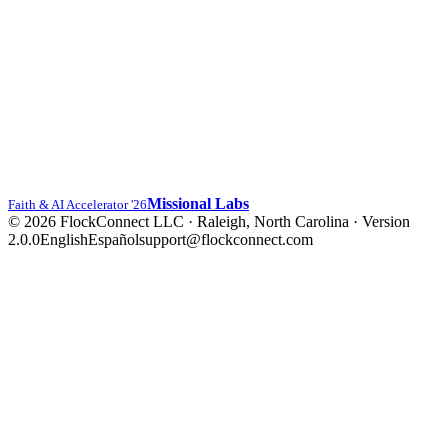
Missional Labs
Faith & AI Accelerator '26
© 2026 FlockConnect LLC · Raleigh, North Carolina
·
Version
2.0.0
English
Español
support@flockconnect.com