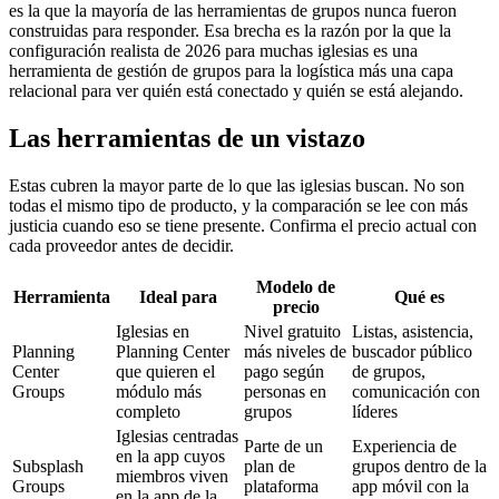
es la que la mayoría de las herramientas de grupos nunca fueron
construidas para responder. Esa brecha es la razón por la que la
configuración realista de 2026 para muchas iglesias es una
herramienta de gestión de grupos para la logística más una capa
relacional para ver quién está conectado y quién se está alejando.
Las herramientas de un vistazo
Estas cubren la mayor parte de lo que las iglesias buscan. No son
todas el mismo tipo de producto, y la comparación se lee con más
justicia cuando eso se tiene presente. Confirma el precio actual con
cada proveedor antes de decidir.
Modelo de
Herramienta
Ideal para
Qué es
precio
Iglesias en
Nivel gratuito
Listas, asistencia,
Planning
Planning Center
más niveles de
buscador público
Center
que quieren el
pago según
de grupos,
Groups
módulo más
personas en
comunicación con
completo
grupos
líderes
Iglesias centradas
Parte de un
Experiencia de
en la app cuyos
Subsplash
plan de
grupos dentro de la
miembros viven
Groups
plataforma
app móvil con la
en la app de la